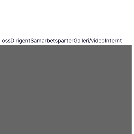
 oss
Dirigent
Samarbetsparter
Galleri/video
Internt