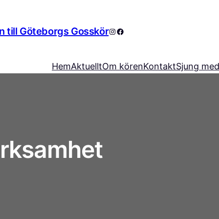
 till Göteborgs Gosskör
Instagram
Facebook
Hem
Aktuellt
Om kören
Kontakt
Sjung med
verksamhet