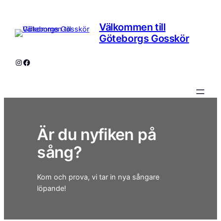
Hoppa
till
Välkommen till
innehåll
Göteborgs Gosskör
Instagram
Facebook
Är du nyfiken på
sång?
Kom och prova, vi tar in nya sångare
löpande!