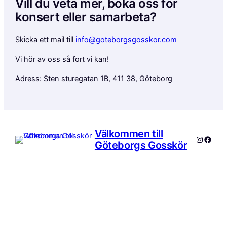
Vill du veta mer, boka oss för
konsert eller samarbeta?
Skicka ett mail till
info@goteborgsgosskor.com
Vi hör av oss så fort vi kan!
Adress: Sten sturegatan 1B, 411 38, Göteborg
Välkommen till
Instagr
Faceb
Göteborgs Gosskör